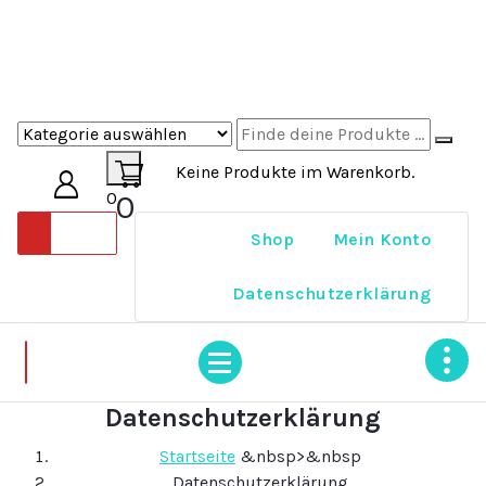
Zum
Inhalt
springen
Keine Produkte im Warenkorb.
0
0
Shop
Mein Konto
Datenschutzerklärung
Datenschutzerklärung
Startseite
&nbsp>&nbsp
Datenschutzerklärung