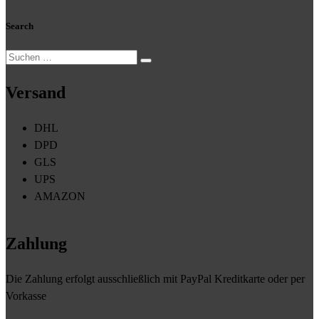
Search
Suche
nach:
Versand
DHL
DPD
GLS
UPS
AMAZON
Zahlung
Die Zahlung erfolgt ausschließlich mit PayPal Kreditkarte oder per
Vorkasse