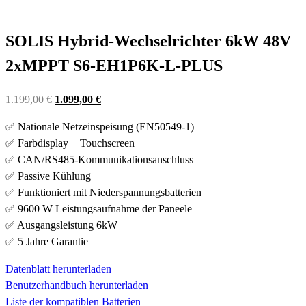
SOLIS Hybrid-Wechselrichter 6kW 48V
2xMPPT S6-EH1P6K-L-PLUS
Ursprünglicher
Aktueller
1.199,00
€
1.099,00
€
Preis
Preis
✅ Nationale Netzeinspeisung (EN50549-1)
war:
ist:
✅ Farbdisplay + Touchscreen
1.199,00 €
1.099,00 €.
✅ CAN/RS485-Kommunikationsanschluss
✅ Passive Kühlung
✅ Funktioniert mit Niederspannungsbatterien
✅ 9600 W Leistungsaufnahme der Paneele
✅ Ausgangsleistung 6kW
✅ 5 Jahre Garantie
Datenblatt herunterladen
Benutzerhandbuch herunterladen
Liste der kompatiblen Batterien