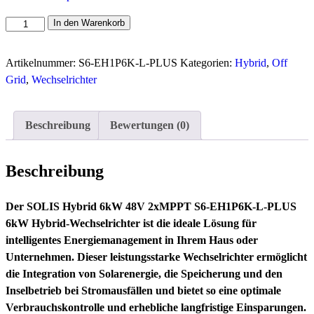
SOLIS
In den Warenkorb
Hybrid-
Wechselrichter
Artikelnummer:
S6-EH1P6K-L-PLUS
Kategorien:
Hybrid
,
Off
6kW
Grid
,
Wechselrichter
48V
2xMPPT
S6-
Beschreibung
Bewertungen (0)
EH1P6K-
L-
Beschreibung
PLUS
Menge
Der SOLIS Hybrid 6kW 48V 2xMPPT S6-EH1P6K-L-PLUS
6kW Hybrid-Wechselrichter ist die ideale Lösung für
intelligentes Energiemanagement in Ihrem Haus oder
Unternehmen. Dieser leistungsstarke Wechselrichter ermöglicht
die Integration von Solarenergie, die Speicherung und den
Inselbetrieb bei Stromausfällen und bietet so eine optimale
Verbrauchskontrolle und erhebliche langfristige Einsparungen.